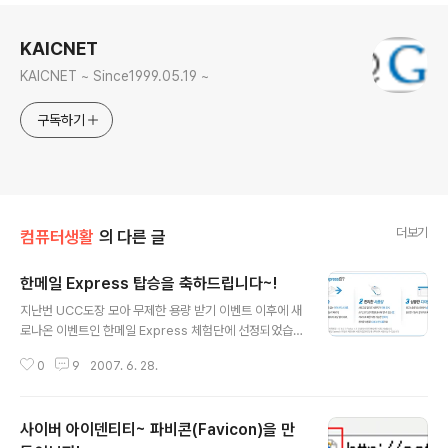
로그 정보
KAICNET
KAICNET ~ Since1999.05.19 ~
구독하기
더보기
컴퓨터생활
의 다른 글
한메일 Express 탑승을 축하드립니다~!
글 내용
지난번 UCC도장 모아 무제한 용량 받기 이벤트 이후에 새
로나온 이벤트인 한메일 Express 체험단에 선정되었습니
다. 우선 소감은... "빠르다!" 입니다. AJAX기술로 만들어
0
9
2007. 6. 28.
졌다고 하는데... 역시 -_- 빠르네요. 기존에 페이지 로딩
시간이 거의 없어졌습니다. 사실 이거때문에 짜증이 나서
메일 열어볼 때 새창으로 열기로 사용하고 있었습니다. (이
사이버 아이덴티티~ 파비콘(Favicon)을 만
전페이지로 돌아올 때도 페이지 로딩이 길어서...) 편지함