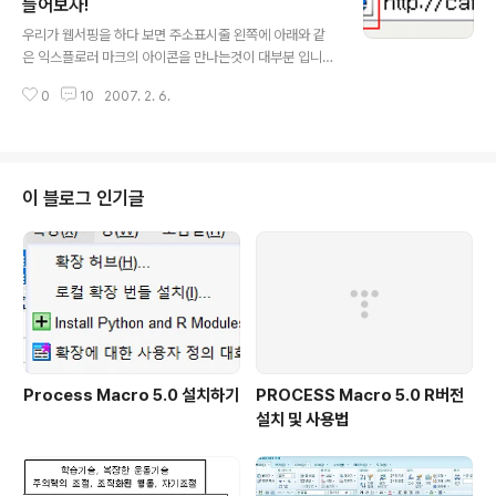
화면과 편지 읽기함 모습입니다. 그리고 가장 두드러 진
들어보자!
글 내용
건... IE나 파이어폭스에서 채용된 탭 브라우징의 개념이 한
우리가 웹서핑을 하다 보면 주소표시줄 왼쪽에 아래와 같
메일 Express에서도 구현되었다는것이죠 ㅎㅎ 그리고...
은 익스플로러 마크의 아이콘을 만나는것이 대부분 입니
발견된 문제점은 바로 이겁니다. 뷉뷁흏픂 같은 글자들이...
다. 그런데 웹 브라우저를 익스플로러 7 이상이나 파이어
에디터 상의 문제로 인해서 보낸편지함에 저장된 것도 받
0
10
2007. 2. 6.
폭스, 그리고 기타 프로그램을 사용하시는 분들은 특정 사
는사람도 ..
이트에서 이 익스플로러 마크의 아이콘이 나타나야 할 부
분에 전혀 다른 아이콘이 나오는 경우가 있을겁니다. (익스
플로러6는 지원이 되기는 하지만 버그때문에 안나옵니다-
_-) 이렇게 말이죠... 이것을 흔히 파비콘(Favicon)이라고
이 블로그 인기글
불리는 것들입니다. 이렇게 보면 파비콘이 설정된 것과 안
된것의 차이를 느낄 수 있죠^^ 파비콘이 설정된 즐겨찾기
같은 경우에는 아무래도 한눈에 들어오기 마련입니다. 그
리고 이렇게 탭 상으로도 확인할 수 있구요^^ 요즘 기업 쪽
에서는 자신들의 기업 로고를 파비콘으로..
Process Macro 5.0 설치하기
PROCESS Macro 5.0 R버전
설치 및 사용법