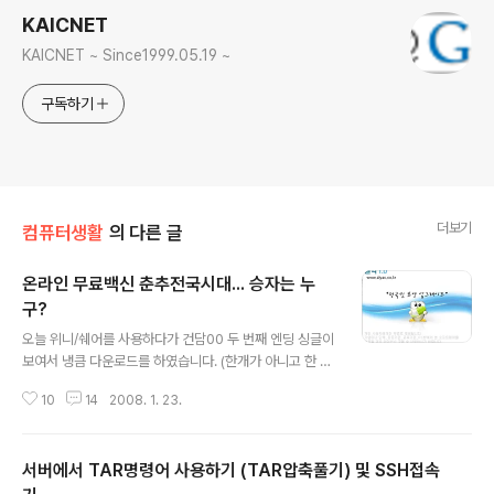
KAICNET
KAICNET ~ Since1999.05.19 ~
구독하기
더보기
컴퓨터생활
의 다른 글
온라인 무료백신 춘추전국시대... 승자는 누
구?
글 내용
오늘 위니/쉐어를 사용하다가 건담00 두 번째 엔딩 싱글이
보여서 냉큼 다운로드를 하였습니다. (한개가 아니고 한 열
댓개 되는걸 전부다 다운로드-_-) 1/30 발매인데 벌써 나
10
14
2008. 1. 23.
온걸 보니... '유출된건가... 우훗...' 하면서 받았지만... 막상
받고나서 보니 날조(가짜)파일 -_-; 위니(혹은 쉐어)에서
받은 exe scr등의 실행파일을 실행하는것은 자살행위입
서버에서 TAR명령어 사용하기 (TAR압축풀기) 및 SSH접속
니다 -_-; 압축을 풀면 이렇게 표시가 됩니다. 마치 폴더인
양 꾸미고 있지요. 일단 실행은 안하고 백신으로 검사해 봅